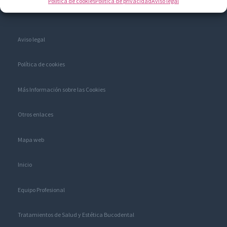
Política de cookies
Política de privacidad
Aviso legal
Aviso legal
Política de cookies
Más Información sobre las Cookies
Otros enlaces
Mapa web
Inicio
Equipo Profesional
Tratamientos de Salud y Estética Bucodental