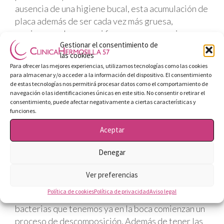
ausencia de una higiene bucal, esta acumulación de
placa además de ser cada vez más gruesa,
comienza a oler y por si fuera poco, se comienza a
Gestionar el consentimiento de
desarrollar la gingivitis, una enfermedad que
las cookies
afecta a las encías inflamándolas e irritándolas de
Para ofrecer las mejores experiencias, utilizamos tecnologías como las cookies
tal forma que pueden sangrar si las tocamos.
para almacenar y/o acceder a la información del dispositivo. El consentimiento
Además esa placa de la que hablamos, al hacerse
de estas tecnologías nos permitirá procesar datos como el comportamiento de
navegación o las identificaciones únicas en este sitio. No consentir o retirar el
más gruesa se convierte en sarro, y para
consentimiento, puede afectar negativamente a ciertas características y
deshacernos del sarro no bastaría con un
funciones.
cepillado, se debería acudir al dentista para
Aceptar
acabar con él.
Denegar
Ver preferencias
La cosa se va poniendo aún más seria si
dejamos
Política de cookies
Política de privacidad
Aviso legal
de lavarnos los dientes durante un mes
. Las
bacterias que tenemos ya en la boca comienzan un
proceso de descomposición. Además de tener las