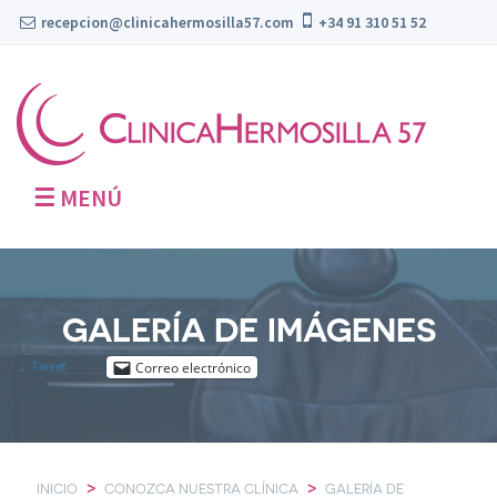
recepcion@clinicahermosilla57.com
+34 91 310 51 52
☰
MENÚ
GALERÍA DE IMÁGENES
Tweet
Correo electrónico
>
>
INICIO
CONOZCA NUESTRA CLÍNICA
GALERÍA DE