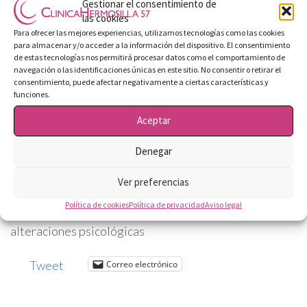
Cirugía ‘de implantes’
Gestionar el consentimiento de
las cookies
guiada por ordenador
Para ofrecer las mejores experiencias, utilizamos tecnologías como las cookies
para almacenar y/o acceder a la información del dispositivo. El consentimiento
de estas tecnologías nos permitirá procesar datos como el comportamiento de
Os dejamos la entrevista realizada a Enrique López
navegación o las identificaciones únicas en este sitio. No consentir o retirar el
Montero y Berta Carlevaris, especialistas en
consentimiento, puede afectar negativamente a ciertas características y
odontología y los responsables de Clínica Hermosilla
funciones.
57. Puedes leer la entrevista original en la Gaceta
Aceptar
Local del 11 de enero de 2018.
Denegar
Cirugía ‘de implantes’ guiada por ordenador
Ver preferencias
La pérdida de piezas dentales no sólo tiene
Política de cookies
Política de privacidad
Aviso legal
consecuencias estéticas y de salud, también produce
alteraciones psicológicas
Tweet
Correo electrónico